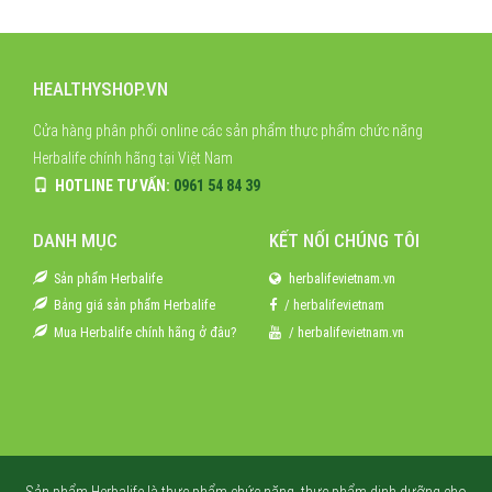
HEALTHYSHOP.VN
Cửa hàng phân phối online các sản phẩm thực phẩm chức năng
Herbalife chính hãng tại Việt Nam
HOTLINE TƯ VẤN:
0961 54 84 39
DANH MỤC
KẾT NỐI CHÚNG TÔI
Sản phẩm Herbalife
herbalifevietnam.vn
Bảng giá sản phẩm Herbalife
/ herbalifevietnam
Mua Herbalife chính hãng ở đâu?
/ herbalifevietnam.vn
Sản phẩm Herbalife là thực phẩm chức năng, thực phẩm dinh dưỡng cho