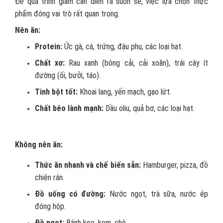
Để quá trình giảm cân diễn ra suôn sẻ, việc lựa chọn thực
phẩm đóng vai trò rất quan trọng.
Nên ăn:
Protein:
Ức gà, cá, trứng, đậu phụ, các loại hạt.
Chất xơ:
Rau xanh (bông cải, cải xoăn), trái cây ít
đường (ổi, bưởi, táo).
Tinh bột tốt:
Khoai lang, yến mạch, gạo lứt.
Chất béo lành mạnh:
Dầu oliu, quả bơ, các loại hạt.
Không nên ăn:
Thức ăn nhanh và chế biến sẵn:
Hamburger, pizza, đồ
chiên rán.
Đồ uống có đường:
Nước ngọt, trà sữa, nước ép
đóng hộp.
Đồ ngọt:
Bánh kẹo, kem, chè.