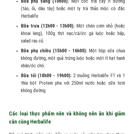
Bữa phụ sáng (10h00):
Một cốc trái cây ít đường
(táo, ổi, dâu tây) hoặc một ly trà thảo mộc cô đặc
Herbalife
Bữa trưa (12h00 - 13h00):
Một chén cơm nhỏ (hoặc
khoai lang), 100g thịt nạc/cá/ức gà luộc hoặc hấp,
salad rau củ.
Bữa phụ chiều (15h00 - 16h00):
Một hộp sữa chua
không đường, một quả trứng luộc hoặc một ít hạt hạnh
nhân/óc chó.
Bữa tối (18h00 - 19h00):
2 muỗng Herbalife F1 và 1
thìa bột Protein pha với 250ml nước hoặc sữa tươi
không đường.
Các loại thực phẩm nên và không nên ăn khi giảm
cân cùng Herbalife