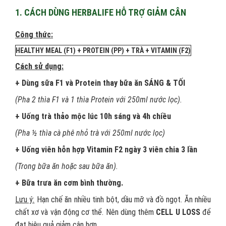
1. CÁCH DÙNG HERBALIFE HỖ TRỢ GIẢM CÂN
Công thức:
HEALTHY MEAL (F1) + PROTEIN (PP) + TRÀ + VITAMIN (F2)
Cách sử dụng:
+ Dùng sữa F1 và Protein thay bữa ăn SÁNG & TỐI
(Pha 2 thìa F1 và 1 thìa Protein với 250ml nước lọc).
+ Uống trà thảo mộc lúc 10h sáng và 4h chiều
(Pha ½ thìa cà phê nhỏ trà với 250ml nước lọc)
+ Uống viên hỗn hợp Vitamin F2 ngày 3 viên chia 3 lần
(Trong bữa ăn hoặc sau bữa ăn).
+ Bữa trưa ăn cơm bình thường.
Lưu ý:
Hạn chế ăn nhiều tinh bột, dầu mỡ và đồ ngọt. Ăn nhiều
chất xơ và vận động cơ thể. Nên dùng thêm
CELL U LOSS
để
đạt hiệu quả giảm cân hơn.