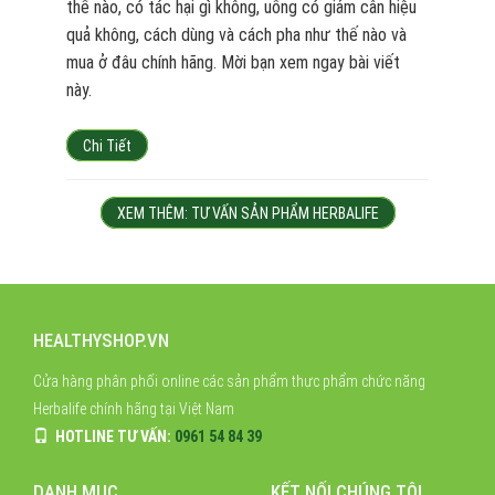
thế nào, có tác hại gì không, uống có giảm cân hiệu
quả không, cách dùng và cách pha như thế nào và
mua ở đâu chính hãng. Mời bạn xem ngay bài viết
này.
Chi Tiết
XEM THÊM: TƯ VẤN SẢN PHẨM HERBALIFE
HEALTHYSHOP.VN
Cửa hàng phân phối online các sản phẩm thực phẩm chức năng
Herbalife chính hãng tại Việt Nam
HOTLINE TƯ VẤN:
0961 54 84 39
DANH MỤC
KẾT NỐI CHÚNG TÔI