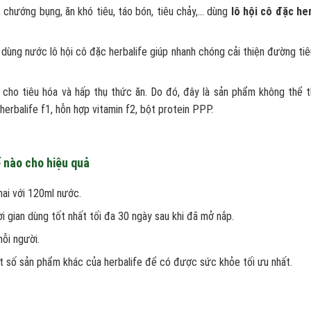
, chướng bụng, ăn khó tiêu, táo bón, tiêu chảy,… dùng
lô hội cô đặc he
 dùng nước lô hội cô đặc herbalife giúp nhanh chóng cải thiện đường tiêu
 cho tiêu hóa và hấp thụ thức ăn. Do đó, đây là sản phẩm không thể t
herbalife f1, hỗn hợp vitamin f2, bột protein PPP.
ế nào cho hiệu quả
hai với 120ml nước.
ời gian dùng tốt nhất tối đa 30 ngày sau khi đã mở nắp.
mỗi người.
t số sản phẩm khác của herbalife để có được sức khỏe tối ưu nhất.