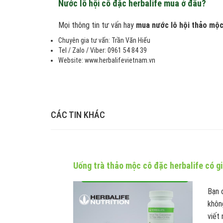
Nước lô hội cô đặc herbalife mua ở đâu?
Mọi thông tin tư vấn hay
mua nước lô hội thảo mộc
Chuyên gia tư vấn: Trần Văn Hiếu
Tel / Zalo / Viber: 0961 54 84 39
Website: www.herbalifevietnam.vn
CÁC TIN KHÁC
Uống trà thảo mộc cô đặc herbalife có g
Bạn 
khôn
viết 