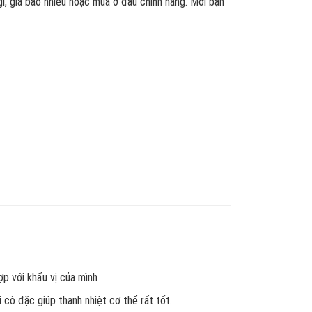
ì, giá bao nhiêu hoặc mua ở đâu chính hãng. Mời bạn
p với khẩu vị của mình
 cô đặc giúp thanh nhiệt cơ thể rất tốt.