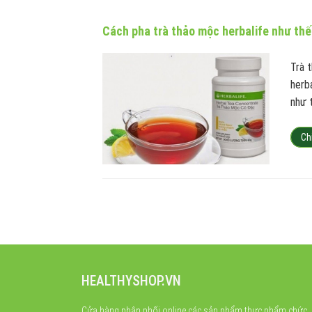
Cách pha trà thảo mộc herbalife như th
Trà 
herb
như 
Ch
HEALTHYSHOP.VN
Cửa hàng phân phối online các sản phẩm thực phẩm chức