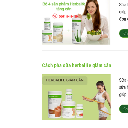
Sữa 
giúp
đơn 
Ch
Cách pha sữa herbalife giảm cân
Sữa 
sữa 
giúp 
Ch