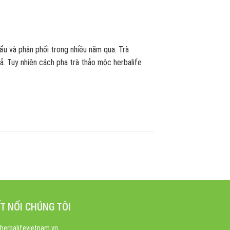
ẩu và phân phối trong nhiều năm qua. Trà
ả. Tuy nhiên cách pha trà thảo mộc herbalife
T NỐI CHÚNG TÔI
herbalifevietnam.vn