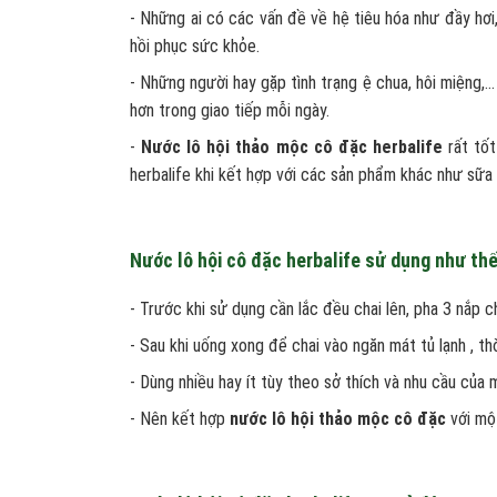
- Những ai có các vấn đề về hệ tiêu hóa như đầy hơi
hồi phục sức khỏe.
- Những người hay gặp tình trạng ệ chua, hôi miệng,…
hơn trong giao tiếp mỗi ngày.
-
Nước lô hội thảo mộc cô đặc herbalife
rất tốt
herbalife khi kết hợp với các sản phẩm khác như sữa 
Nước lô hội cô đặc herbalife sử dụng như th
- Trước khi sử dụng cần lắc đều chai lên, pha 3 nắp c
- Sau khi uống xong để chai vào ngăn mát tủ lạnh , th
- Dùng nhiều hay ít tùy theo sở thích và nhu cầu của 
- Nên kết hợp
nước lô hội thảo mộc cô đặc
với mộ