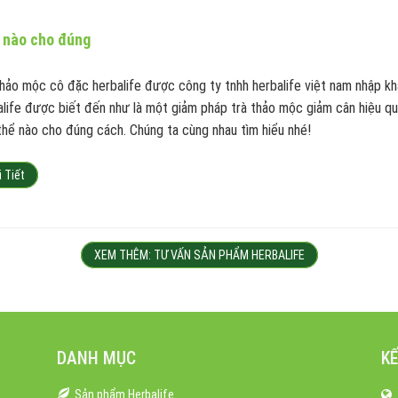
ế nào cho đúng
thảo mộc cô đặc herbalife được công ty tnhh herbalife việt nam nhập kh
alife được biết đến như là một giảm pháp trà thảo mộc giảm cân hiệu qu
thể nào cho đúng cách. Chúng ta cùng nhau tìm hiểu nhé!
i Tiết
XEM THÊM: TƯ VẤN SẢN PHẨM HERBALIFE
DANH MỤC
KẾ
Sản phẩm Herbalife