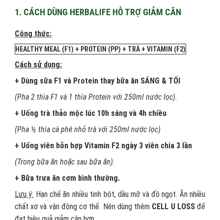
1. CÁCH DÙNG HERBALIFE HỖ TRỢ GIẢM CÂN
Công thức:
HEALTHY MEAL (F1) + PROTEIN (PP) + TRÀ + VITAMIN (F2)
Cách sử dụng:
+ Dùng sữa F1 và Protein thay bữa ăn SÁNG & TỐI
(Pha 2 thìa F1 và 1 thìa Protein với 250ml nước lọc).
+ Uống trà thảo mộc lúc 10h sáng và 4h chiều
(Pha ½ thìa cà phê nhỏ trà với 250ml nước lọc)
+ Uống viên hỗn hợp Vitamin F2 ngày 3 viên chia 3 lần
(Trong bữa ăn hoặc sau bữa ăn).
+ Bữa trưa ăn cơm bình thường.
Lưu ý:
Hạn chế ăn nhiều tinh bột, dầu mỡ và đồ ngọt. Ăn nhiều
chất xơ và vận động cơ thể. Nên dùng thêm
CELL U LOSS
để
đạt hiệu quả giảm cân hơn.